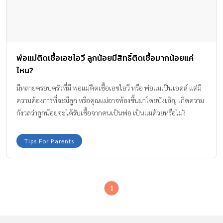
พ่อแม่ติดเชื้อเอชไอวี ลูกน้อยมีสิทธิ์ติดเชื้อมากน้อยแค่
ไหน?
มีหลายครอบครัวที่มี พ่อแม่ติดเชื้อเอชไอวี หรือ พ่อแม่เป็นเอดส์ แต่มี
ความต้องการที่จะมีลูก หรือคุณแม่อาจท้องขึ้นมาโดยบังเอิญ เกิดความ
กังวลว่าลูกน้อยจะได้รับเชื้อจากคนเป็นพ่อ เป็นแม่ด้วยหรือไม่?
Amarin Baby & Kids ได้รวบรวมคำตอบมาไว้ให้แล้วค่ะ
Tips For Parents
1