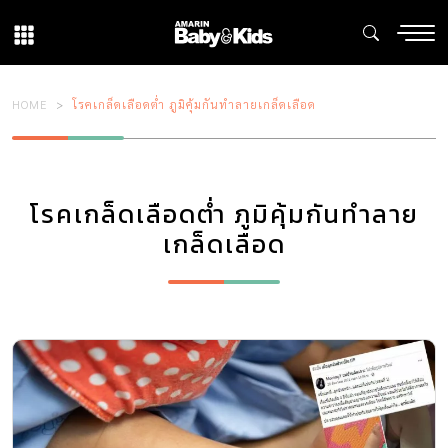
HOME
โรคเกล็ดเลือดต่ำ ภูมิคุ้มกันทําลายเกล็ดเลือด
โรคเกล็ดเลือดต่ำ ภูมิคุ้มกันทําลาย
เกล็ดเลือด