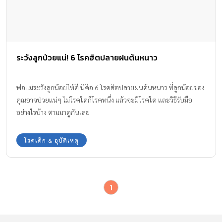
ระวังลูกป่วยแน่! 6 โรคฮิตปลายฝนต้นหนาว
พ่อแม่ระวังลูกน้อยให้ดี นี่คือ 6 โรคฮิตปลายฝนต้นหนาว ที่ลูกน้อยของ
คุณอาจป่วยแน่ๆ ไม่โรคใดก็โรคหนึ่ง แล้วจะมีโรคใด และวิธีรับมือ
อย่างไรบ้าง ตามมาดูกันเลย
โรคเด็ก & อุบัติเหตุ
1