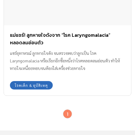
แม่แชร์! ลูกหายใจดังจาก “โรค Laryngomalacia”
หลอดลมอ่อนตัว
แชร์อุทาหรณ์ ลูกหายใจดัง จนตรวจพบว่าลูกเป็น โรค
Laryngomalacia หรือเรียกอีกชื่อหนึ่งว่าโรคหลอดลมอ่อนตัว ทำให้
หายใจเหนื่อยหอบจนต้องใส่เครื่องช่วยหายใจ
โรคเด็ก & อุบัติเหตุ
1