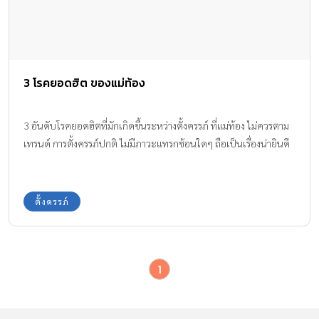
3 โรคยอดฮิต ของแม่ท้อง
3 อันดับโรคยอดฮิตที่มักเกิดขึ้นระหว่างตั้งครรภ์ ที่แม่ท้อง ไม่ควรตาม
เทรนด์ การตั้งครรภ์ปกติ ไม่มีภาวะแทรกซ้อนใดๆ ถือเป็นเรื่องน่ายินดี
ตั้งครรภ์
1