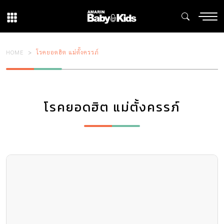
HOME
โรคยอดฮิต แม่ตั้งครรภ์
โรคยอดฮิต แม่ตั้งครรภ์