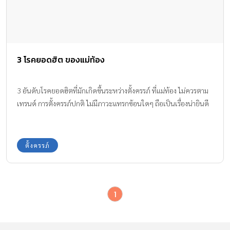
3 โรคยอดฮิต ของแม่ท้อง
3 อันดับโรคยอดฮิตที่มักเกิดขึ้นระหว่างตั้งครรภ์ ที่แม่ท้อง ไม่ควรตาม
เทรนด์ การตั้งครรภ์ปกติ ไม่มีภาวะแทรกซ้อนใดๆ ถือเป็นเรื่องน่ายินดี
ตั้งครรภ์
1