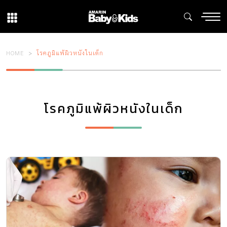
HOME
โรคภูมิแพ้ผิวหนังในเด็ก
โรคภูมิแพ้ผิวหนังในเด็ก