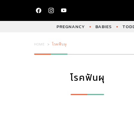
PREGNANCY
BABIES
TODD
HOME
โรคฟันผุ
โรคฟันผุ