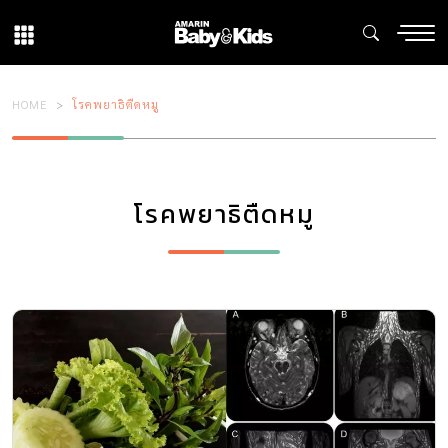
HOME
โรคพยาธิตืดหมู
โรคพยาธิตืดหมู