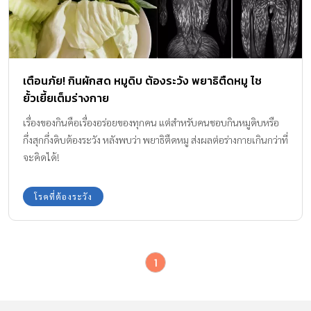
เตือนภัย! กินผักสด หมูดิบ ต้องระวัง พยาธิตืดหมู ไช
ยั้วเยี้ยเต็มร่างกาย
เรื่องของกินคือเรื่องอร่อยของทุกคน แต่สำหรับคนชอบกินหมูดิบหรือ
กึ่งสุกกึ่งดิบต้องระวัง หลังพบว่า พยาธิตืดหมู ส่งผลต่อร่างกายเกินกว่าที่
จะคิดได้!
โรคที่ต้องระวัง
1