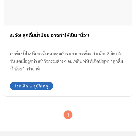
ระวัง! ลูกดื่มน้ำน้อย อาจทำให้เป็น “นิ่ว”!
การดื่มน้ำในปริมาณที่เหมาะสมกับร่างกายควรดื่มอย่างน้อย 8 ลิตรต่อ
วัน แต่เมื่อลูกห่วงทำกิจกรรมต่าง ๆ จนเพลิน ทำให้เกิดปัญหา " ลูกดื่ม
น้ำน้อย " กว่าปกติ
โรคเด็ก & อุบัติเหตุ
1