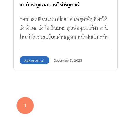
แม่ต้องดูแลอย่างไรให้ถูกวิธี
“อากาศเปลี่ยนแปลงบ่อย” สาเหตุสำคัญที่ทำให้
เด็กเจ็บคอ เด็กไอ มีเสมหะ คุณพ่อคุณแม่สังเกตกัน
ไหมว่าในช่วงเปลี่ยนผ่านฤดูจากหน้าฝนเป็นหน้า
หนาวแบบนี้ ลูกของเราจะเริ่มเปลี่ยนจากเด็กที่ร่าเริง
สดใส ช่างพูด ช่างเจรจา กลายเป็น เด็กเจ็บคอ เด็ก
Advertorial
December 7, 2023
ไอ มีเสมหะ บางคนมีอาการมากกว่านั้นก็คือ ทั้ง
จาม และเป็นไข้ ซึ่งอาการต่าง ๆ เหล่านี้เกิดจาก
การที่อากาศนั้นเปลี่ยนแปลงบ่อย เดี๋ยวร้อนเดี๋ยว
หนาว ร่างกายปรับตัวไม่ทัน ประกอบกับอากาศที่
เย็นขึ้นและมีลมแรงนั้นก็ยังเอื้ออำนวยให้เชื้อไวรัส
1
อยู่รอดได้ดีและแพร่กระจายได้ไกลกว่าเดิมมากอีก
ด้วย เด็กเจ็บคอ เด็กไอ และมีเสมหะเรื้อรัง ส่งผลกระ
ทบมากกว่าที่คิด ถ้าลูกบ้านไหนเป็นเด็กที่มี