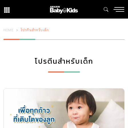
HOME
โปรตีนสำหรับเด็ก
โปรตีนสำหรับเด็ก