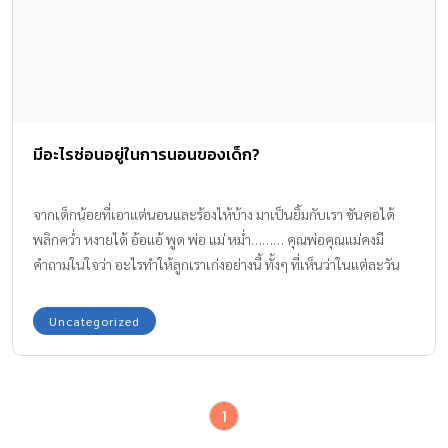
มีอะไรซ่อนอยู่ในการนอนของเด็ก?
จากเด็กน้อยที่เอาแต่นอนและร้องไห้บ้าง มาเป็นยิ้มกับเรา ชันคอได้
พลิกคว่ำ หงายได้ อ้อแอ้ พูด พ่อ แม่ หม่ำ……… คุณพ่อคุณแม่คงมี
คำถามในใจว่า อะไรทำให้ลูกเราเก่งอย่างนี้ ทั้งๆ ที่เห็นว่าในแต่ละวัน
ของลูก ใช้เวลากับการนอนเป็นส่วนใหญ่ การนอน เป็นตัววัดความ
ฉลาดในอนาคต คุณพ่อคุณแม่ รู้สึกมีความสุขและภูมิใจในตัวลูก
Uncategorized
ทุกครั้งที่ตื่นขึ้นมาแล้วพบว่าลูกของเรามีการพัฒนาก้าวหน้าทุกวัน จาก
ลูกน้อยที่เอาแต่นอนและร้องไห้บ้าง มาเป็นยิ้มกับเรา ชันคอได้ พลิก
คว่ำ หงายได้ อ้อแอ้ พูด พ่อ แม่ หม่ำ ……… คุณพ่อคุณแม่คงมีคำถามใน
1
ใจว่า อะไรทำให้ลูกเราเก่งอย่างนี้ ทั้งๆ ที่เห็นว่าในแต่ละวันของลูก ใช้
เวลากับการนอนเป็นส่วนใหญ่ เกือบทุกครั้งที่พาลูกไปรับวัคซีน คุณ