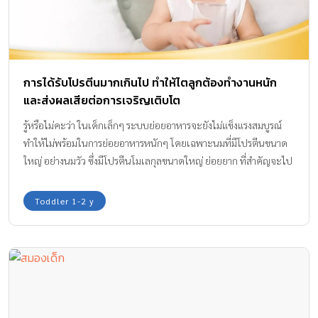
การได้รับโปรตีนมากเกินไป ทำให้ไตลูกต้องทำงานหนัก
และส่งผลเสียต่อการเจริญเติบโต
รู้หรือไม่คะว่า ในเด็กเล็กๆ ระบบย่อยอาหารจะยังไม่แข็งแรงสมบูรณ์
ทำให้ไม่พร้อมในการย่อยอาหารหนักๆ โดยเฉพาะนมที่มีโปรตีนขนาด
ใหญ่ อย่างนมวัว ซึ่งมีโปรตีนโมเลกุลขนาดใหญ่ ย่อยยาก ที่สำคัญจะไป
กระตุ้นให้เกิดการแพ้ได้
Toddler 1-2 y