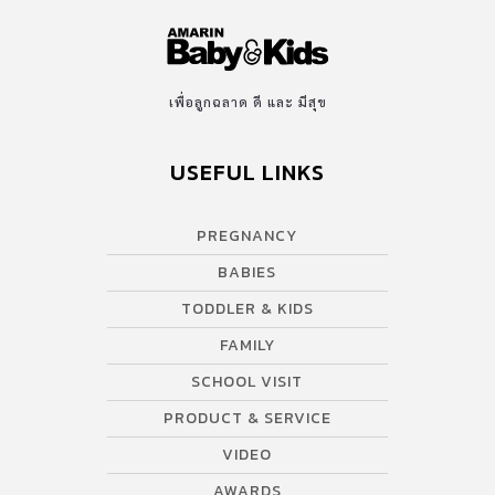
เพื่อลูกฉลาด ดี และ มีสุข
USEFUL LINKS
PREGNANCY
BABIES
TODDLER & KIDS
FAMILY
SCHOOL VISIT
PRODUCT & SERVICE
VIDEO
AWARDS