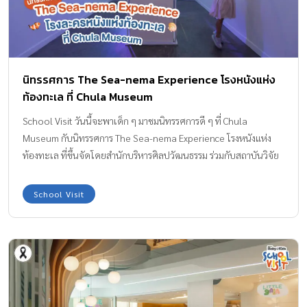
นิทรรศการ The Sea-nema Experience โรงหนังแห่ง
ท้องทะเล ที่ Chula Museum
School Visit วันนี้จะพาเด็ก ๆ มาชมนิทรรศการดี ๆ ที่ Chula
Museum กับนิทรรศการ The Sea-nema Experience โรงหนังแห่ง
ท้องทะเล ที่ขึ้นจัดโดยสำนักบริหารศิลปวัฒนธรรม ร่วมกับสถาบันวิจัย
ทรัพยากรทางน้ำพิพิธภัณฑ์ชลทัศนสถาน และภาควิชานฤมิตศิลป์
คณะศิลปกรรมศาสตร์ จุฬาลงกรณ์มหาวิทยาลัย กับภายใต้แนวคิด
School Visit
“ทะเลคือโรงภาพยนตร์” ที่เปรียบทะเลเป็นเสมือนฉากละครฉากหนึ่ง
ที่พวกเราทุกคนมีส่วนร่วมในการสร้างทั้งปัจจุบันและอนาคตของทะเล
ค่ะ นิทรรศการ โรงหนังแห่งท้องทะเล Chula Museum ยังคงคอนเซ
ปต์หลักในการผสานองค์ความรู้ทางวิทยาศาสตร์เข้ากับศิลปะ เพื่อเล่า
เรื่องราวของทะเลและปัญหาสิ่งแวดล้อมทางทะเลในปัจจุบัน อาทิ
ปะการังฟอกขาว ภาวะทะเลร้อน ขยะและมลพิษทางทะเลอันเกิดจาก