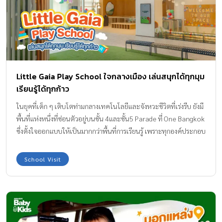
การกระทำของมนุษย์ โดยนำเสนอข้อมูลในรูปแบบที่เข้าใจง่าย เหมาะ
สำหรับเด็ก ๆ และประชาชนทั่วไป ART ZONE สนุกกันตั้งแต่ทางเข้า มา
เพลิดเพลินกับงานศิลปะที่เกี่ยวกับท้องทะเล สีสันสดใส น่ารักและ
สะดุดตา นอกจากนี้ยังมีกระบะทรายเล็ก ๆ ให้เด็ก ๆ ได้เล่นและสร้าง
ประสบการณ์ก่อนเข้าไปเรียนรู้เนื้อหาภายในนิทรรศการอีกด้วย ไฮไลต์
ภายในโรงหนังแห่งท้องทะเล Chula Museum ระบบนิเวศทางทะเล
Little Gaia Play School ใจกลางเมือง เล่นสนุกได้ทุกมุม
ชวนเด็ก ๆ มาทำความรู้จักทะเลและความสำคัญของทะเลที่มีต่อมนุษย์
เรียนรู้ได้ทุกก้าว
และโลกใบนี้ […]
ในยุคที่เด็ก ๆ เติบโตท่ามกลางเทคโนโลยีและจังหวะชีวิตที่เร่งรีบ ยังมี
พื้นที่แห่งหนึ่งที่ซ่อนตัวอยู่บนชั้น 4และชั้น5 Parade ที่ One Bangkok
ซึ่งตั้งใจออกแบบให้เป็นมากกว่าพื้นที่การเรียนรู้ เพราะทุกองค์ประกอบ
ล้วนสะท้อนแนวคิด “Play to Learn” หรือ “เรียนรู้ผ่านการเล่น” ที่
เน้นการพัฒนาเด็กแบบองค์รวม ทั้งด้านร่างกาย อารมณ์ สังคม และ
School Visit
ความคิดสร้างสรรค์ แหล่งเรียนรู้และโรงเรียนที่เต็มไปด้วยเสียงหัวเราะ
ของเด็กๆ แห่งนี้ ชื่อว่า “Little Gaia Play School” ค่ะ ที่นี่เป็น Kids
Space เชิงสร้างสรรค์ เหมาะกับคุณพ่อคุณแม่ที่กำลังมองหาพื้นที่ที่
ปลอดภัย ให้พวกเขาได้เล่นอย่างอิสระ ได้ใช้พลัง และได้เรียนรู้สิ่ง
ใหม่ๆ ผ่านประสบการณ์ตรง รวมถึงได้ใช้เวลาคุณภาพร่วมกันกับ