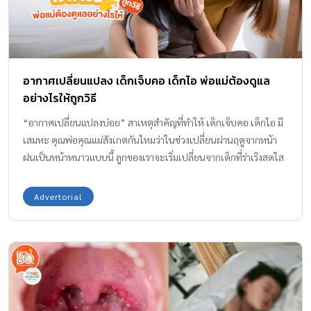
อากาศเปลี่ยนแปลง เด็กเจ็บคอ เด็กไอ พ่อแม่ต้องดูแล
อย่างไรให้ถูกวิธี
“อากาศเปลี่ยนแปลงบ่อย” สาเหตุสำคัญที่ทำให้ เด็กเจ็บคอ เด็กไอ มี
เสมหะ คุณพ่อคุณแม่สังเกตกันไหมว่าในช่วงเปลี่ยนผ่านฤดูจากหน้า
ฝนเป็นหน้าหนาวแบบนี้ ลูกของเราจะเริ่มเปลี่ยนจากเด็กที่ร่าเริงสดใส
ช่างพูด ช่างเจรจา กลายเป็น เด็กเจ็บคอ เด็กไอ มีเสมหะ บางคนมี
อาการมากกว่านั้นก็คือ ทั้งจาม และเป็นไข้ ซึ่งอาการต่าง ๆ เหล่านี้เกิด
Advertorial
จากการที่อากาศนั้นเปลี่ยนแปลงบ่อย เดี๋ยวร้อนเดี๋ยวหนาว ร่างกาย
ปรับตัวไม่ทัน ประกอบกับอากาศที่เย็นขึ้นและมีลมแรงนั้นก็ยังเอื้อ
อำนวยให้เชื้อไวรัสอยู่รอดได้ดีและแพร่กระจายได้ไกลกว่าเดิมมากอีก
ด้วย เด็กเจ็บคอ เด็กไอ และมีเสมหะเรื้อรัง ส่งผลกระทบมากกว่าที่คิด
ถ้าลูกบ้านไหนเป็นเด็กที่มีภูมิต้านทานต่ำหรือป่วยง่าย มีภาวะที่
เกี่ยวกับโรคภูมิแพ้ หรือหอบหืดอยู่แล้ว ก็จะยิ่งได้รับผลกระทบจาก