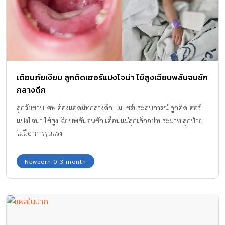
อากาศเปลี่ยนแปลงเข้าไปกันใหญ่ เพราะว่าจะมีโอกาสทำให้ลูกของเรา
มีอาการไอ เจ็บคอ และมีเสมหะเรื้อรัง ซึ่งอาการ “ไอเรื้อรังในเด็ก”
ถือว่าค่อนข้างน่าเป็นห่วง เพราะจะส่งผลกระทบต่อการใช้ชีวิตโดยตรง
ทั้งเรื่องการเจ็บป่วย เรื่องการไอในช่วงกลางคืนที่จะเบียดเบียนการพัก
ผ่อนทั้งตัวเด็กเองและคุณพ่อคุณแม่ ที่มีความวิตกกังวลเพราะเป็นห่วง
ลูกว่าร่างกายมีความผิดปกติหรือไม่ วิธีดูแลและป้องกันไม่ให้ลูกป่วย
เตือนภัยเงียบ ลูกติดเฮอร์แปงไจน่า ไข้สูงเฉียบพลันจนชัก
ช่วงอากาศเปลี่ยนแปลงบ่อย สำหรับวิธีดูแลเด็ก ๆ ในภาวะที่อากาศ
กลางดึก
เปลี่ยนแปลงบ่อยเพื่อไม่ให้เกิดอาการเจ็บป่วย ไอ จาม หรือมีเสมหะ
เรื้อรังในเบื้องต้น สามารถทำได้หลายวิธี โดยเริ่มจาก หลีกเลี่ยงไม่ให้
ลูกวัยขวบเศษ ต้องแอดมิทกลางดึก แม่แชร์ประสบการณ์ ลูกติดเฮอร์
เจอกับอากาศเย็น เช่น การนอนเปิดพัดลมจ่อโดยตรง หากนอนในห้อง
แปงไจน่า ไข้สูงเฉียบพลันจนชัก เตือนแม่ลูกเล็กอย่าประมาท ลูกป่วย
แอร์ควรปรับอุณหภูมิให้เหมาะสม […]
ไม่มีอาการรุนแรง
Newborn 0-3 month