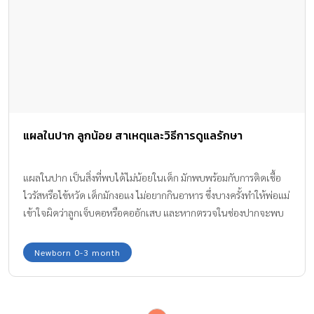
แผลในปาก ลูกน้อย สาเหตุและวิธีการดูแลรักษา
แผลในปาก เป็นสิ่งที่พบได้ไม่น้อยในเด็ก มักพบพร้อมกับการติดเชื้อ
ไวรัสหรือไข้หวัด เด็กมักงอแง ไม่อยากกินอาหาร ซึ่งบางครั้งทำให้พ่อแม่
เข้าใจผิดว่าลูกเจ็บคอหรือคออักเสบ และหากตรวจในช่องปากจะพบ
แผล ซึ่งอาจอยู่ที่ริมฝีปาก กระพุ้งแก้ม เพดานปาก หรือเหงือก ทีมงาน
Amarin Baby & Kids มีวิธีดูแล แผลในปากของลูกน้อยมาให้ได้ทราบ
Newborn 0-3 month
กันค่ะ