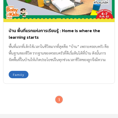
บ้าน พื้นที่แรกแห่งการเรียนรู้ : Home is where the
learning starts
พื้นที่แรกที่เด็กใช้เวลาในชีวิตมากที่สุดคือ “บ้าน” เพราะครอบครัว คือ
พื้นฐานของชีวิต รากฐานของครอบครัวที่ดีเริ่มต้นได้ที่บ้าน ดังนั้นการ
จัดพื้นที่ในบ้านให้เกิดประโยชน์ในทุกช่วงเวลาชีวิตของลูกจึงมีความ
สำคัญ การจัดระเบียบบ้านให้ก่อเกิดการเรียนรู้ และสร้างสุขภาวะ หรือ
ภาวะสบายให้กับแม่และคนในครอบครัว จึงควรคำนึงถึงเป็นอันดับ
Family
แรก และนี่คือ ไอเดียแต่งห้องเด็ก ไอเดียจัดห้องให้พร้อมรับกับทุก
สถานการณ์ ไอเดียแต่งห้องเด็ก Bedroom and Baby: ห้องนอนใหญ่
พร้อมขยาย จากวันที่เคยเป็นห้องของสองเรา มีการขยับเพิ่มสมาชิกคน
1
สำคัญการจัดระเบียบห้องใหม่จึงเป็นสิ่งจำเป็น ควรจัดเตรียมไว้ให้
พร้อม เพื่อแบ่งพื้นที่ให้ใช้งานได้สะดวกทั้งพ่อแม่มือใหม่และลูกน้อย –
มุมเปลี่ยนผ้าอ้อม มองหาตู้ลิ้นชักที่เก็บรวมของใช้ลูกน้อยไว้ได้ทั้งหมด