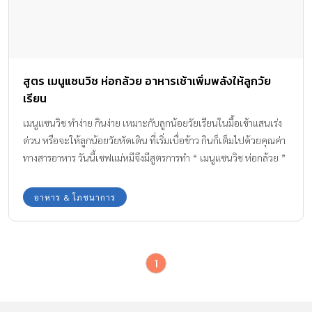
สูตร เมนูแซนวิช ห่อกล้วย อาหารเช้าเพิ่มพลังให้ลูกวัย
เรียน
เมนูแซนวิช ทำง่าย กินง่าย เหมาะกับลูกน้อยวัยเรียนในมื้อเช้าแสนเร่ง
ด่วน หรือจะให้ลูกน้อยวัยหัดเดิน ที่เริ่มเบื่อข้าว กินก็เต็มไปด้วยคุณค่า
ทางสารอาหาร วันนี้เชฟแม่หมีจึงมีสูตรการทำ “ เมนูแซนวิช ห่อกล้วย ”
แสนอร่อย ง่ายๆ แถมลูกน้อยได้ประโยชน์เต็มคำ จะมีวัตถุดิบและวิธีทำ
อย่างไร ตามมาดูกัน
อาหาร & โภชนาการ
1