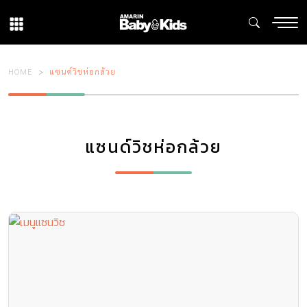
HOME
แซนด์วิชห่อกล้วย
แซนด์วิชห่อกล้วย