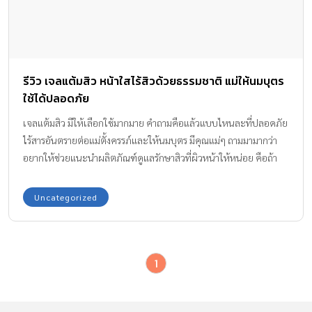
รีวิว เจลแต้มสิว หน้าใสไร้สิวด้วยธรรมชาติ แม่ให้นมบุตร
ใช้ได้ปลอดภัย
เจลแต้มสิว มีให้เลือกใช้มากมาย คำถามคือแล้วแบบไหนละที่ปลอดภัย
ไร้สารอันตรายต่อแม่ตั้งครรภ์และให้นมบุตร มีคุณแม่ๆ ถามมามากว่า
อยากให้ช่วยแนะนำผลิตภัณฑ์ดูแลรักษาสิวที่ผิวหน้าให้หน่อย คือถ้า
พูดกันตามจริงเราก็กังวลเกี่ยวกับผลิตภัณฑ์รักษาสิวอยู่มากพอสมควร
ยิ่งถ้าแนะนำให้แม่ท้องหรือแม่ที่ให้นมบุตรนี้ยิ่งต้องเลือกให้ปลอดภัย
Uncategorized
มากที่สุด
1