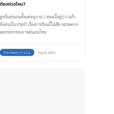
ต้องห่วงไหม?
ลูกเริ่มเล่นเกมตั้งแต่อนุบาล 2 ตอนนี้อยู่ป.5 แล้ว
ยังเล่นเป็นประจำ เรื่องการเรียนก็ไม่เสีย จะรอดจาก
ผลกระทบของการเล่นเกมไหม
Pre-Teens 7-12 y
July 8, 2015