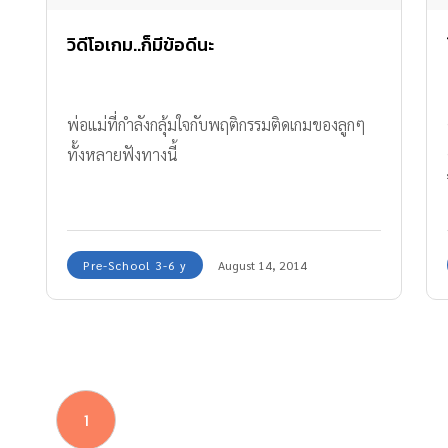
ภาพยนตร์แนวผจญภัย หรือการ์ตูนแนวฮีโร่ ส่วน
เด็กผู้หญิงอาจเป็นภาพยนตร์หรือการ์ตูนแนวเจ้า
วิดีโอเกม..ก็มีข้อดีนะ
หญิง เทพนิยาย ก็จะช่วยดึงดูดความสนใจจากลูกรัก
ได้ และควรเปลี่ยนภาพยนตร์ให้ลูกไปเรื่อยๆ เพื่อ
พ่อแม่ที่กำลังกลุ้มใจกับพฤติกรรมติดเกมของลูกๆ
ให้เขาไม่จำเจและสนุกกับเรื่องราวใหม่ๆ ที่ได้เจอใน
ทั้งหลายฟังทางนี้
ภาพยนตร์ค่ะ 2. เพิ่มความสนุกให้คล้ายกับการ
เล่นเกมด้วยการพูดคุยกับลูกและดูภาพยนตร์ไป
พร้อมกัน วิธีนี้จะทำให้เขารู้สึกสนุกและอินไปกับ
ภาพยนตร์ที่ได้ดู ตัวอย่างเช่น ในภาพยนตร์ผจญ
Pre-School 3-6 y
August 14, 2014
ภัยตอนที่ตัวเอกใกล้จะเริ่มทำภารกิจต่างๆ คุณอาจ
Pause ตอนนี้ไว้ และถามลูกว่าถ้าเขาเป็นตัวแสดง
นั้นจะทำอย่างไร หากวิธีที่ลูกบอกมาตรงข้ามกับที่
ตัวแสดงนั้นทำ คุณสามารถให้คำแนะนำสอนเขา
ถึงเหตุและผลว่าทำไม และเพราะอะไรได้ค่ะ 3. ผู้
1
ปกครองต้องร่วมเล่นไปกับลูกด้วย วิธีข้างต้นนี้หาก