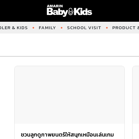
LER & KIDS
FAMILY
SCHOOL VISIT
PRODUCT &
ชวนลูกดูภาพยนตร์ให้สนุกเหมือนเล่นเกม