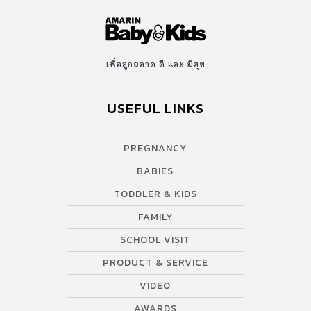
เพื่อลูกฉลาด ดี และ มีสุข
USEFUL LINKS
PREGNANCY
BABIES
TODDLER & KIDS
FAMILY
SCHOOL VISIT
PRODUCT & SERVICE
VIDEO
AWARDS