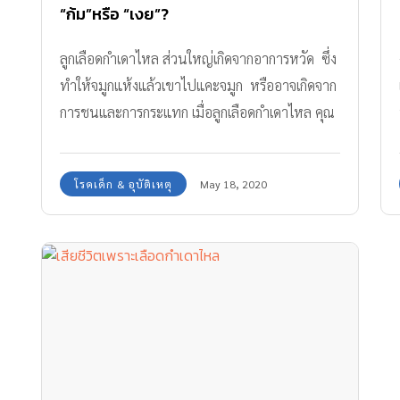
“ก้ม”หรือ “เงย”?
ลูกเลือดกำเดาไหล ส่วนใหญ่เกิดจากอาการหวัด ซึ่ง
ทำให้จมูกแห้งแล้วเขาไปแคะจมูก หรืออาจเกิดจาก
การชนและการกระแทก เมื่อลูกเลือดกำเดาไหล คุณ
แม่อย่าเพิ่งตกใจจนทำอะไรไม่ถูก วิธีปฐมพยาบาล
ลูกเลือดกำเดาไหล เป็นสิ่งสำคัญควรตั้งสติให้ดี หาก
โรคเด็ก & อุบัติเหตุ
May 18, 2020
เผลอปฐมพยาบาลผิดวิธี ทำให้ลูกน้อยเสี่ยงเสียชีวิต
ได้