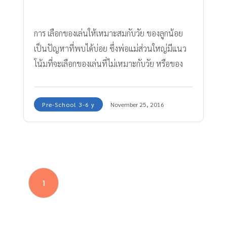
การ เลือกของเล่นให้เหมาะสมกับวัย ของลูกน้อย
เป็นปัญหาที่พบได้บ่อย ซึ่งพ่อแม่ส่วนใหญ่มีแนว
โน้มที่จะเลือกของเล่นที่ไม่เหมาะกับวัย หรือของ
เล่นที่ยากเกินไปสำหรับเด็กที่เพิ่งเริ่มหัดเล่น
Pre-School 3-6 y
November 25, 2016
1