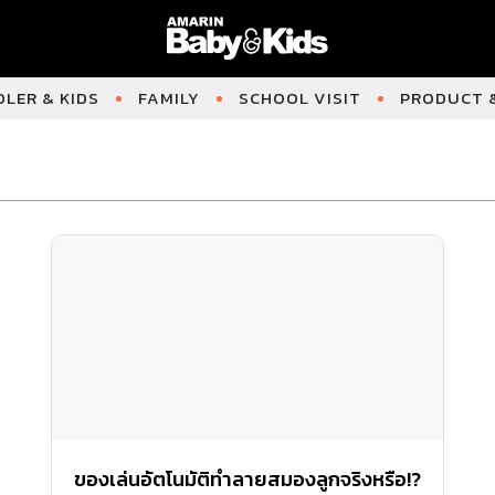
LER & KIDS
FAMILY
SCHOOL VISIT
PRODUCT &
ของเล่นอัตโนมัติทำลายสมองลูกจริงหรือ!?