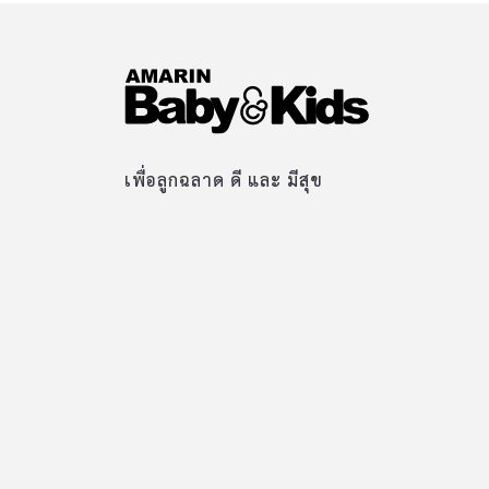
เพื่อลูกฉลาด ดี และ มีสุข