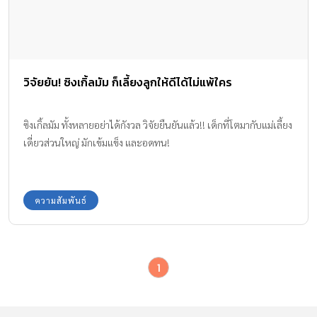
วิจัยยัน! ซิงเกิ้ลมัม ก็เลี้ยงลูกให้ดีได้ไม่แพ้ใคร
ซิงเกิ้ลมัม ทั้งหลายอย่าได้กังวล วิจัยยืนยันแล้ว!! เด็กที่โตมากับแม่เลี้ยง
เดี่ยวส่วนใหญ่ มักเข้มแข็ง และอดทน!
ความสัมพันธ์
1