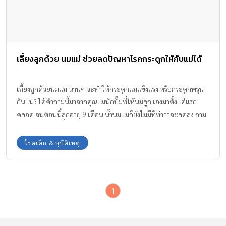
เลี้ยงลูกด้วย นมแม่ ช่วยลดปัญหาโรคกระดูกให้กับแม่ได้
เลี้ยงลูกด้วยนมแม่ นานๆ จะทำให้กระดูกแม่แข็งแรง หรือกระดูกพรุน
กันแน่? ได้คำถามนี้มาจากคุณแม่นักปั๊มที่ให้นมลูก เองมาตั้งแต่แรก
คลอด จนตอนนี้ลูกอายุ 9 เดือน น้ำนมแม่ก็ยังไม่มีทีท่าว่าจะลดลง ถาม
ว่าดีไหม เป็นที่น่ายินดีเพราะมีนมให้ลูกกินได้นานเลย  แต่ว่าจะทำให้
แคลเซียมในร่างกายแม่ลดลงไหมนะ! ทีมงาน Amarin Baby & Kids มี
โรคเด็ก & อุบัติเหตุ
คำตอบมาให้ค่ะ
1