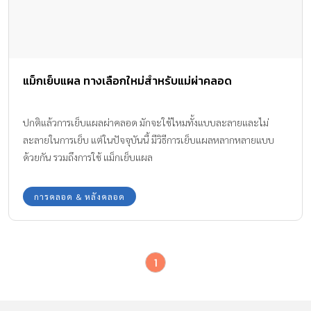
แม็กเย็บแผล ทางเลือกใหม่สำหรับแม่ผ่าคลอด
ปกติแล้วการเย็บแผลผ่าคลอด มักจะใช้ไหมทั้งแบบละลายและไม่
ละลายในการเย็บ แต่ในปัจจุบันนี้ มีวิธีการเย็บแผลหลากหลายแบบ
ด้วยกัน รวมถึงการใช้ แม็กเย็บแผล
การคลอด & หลังคลอด
1