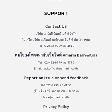
SUPPORT
Contact US
บริษัท เอเอ็มอี อิมเมจิเนทีฟ จำกัด
ในเครือ บริษัท อมรินทร์ คอร์เปอเรชั่นส์ จำกัด (มหาชน)
Tel : 0-2422-9999 ต่อ 4510
สนใจลงโฆษณากับเว็บไซต์ Amarin Baby&Kids
Tel : 02-422-9999 ต่อ 4775
Email :
abkofficial@amarin.co.th
Report an issue or send feedback
0-2422-9999 ต่อ 4180
(จันทร์ - ศุกร์ เวลา 09.00 - 18.00 น)
bdcx@amarin.co.th
Privacy Policy