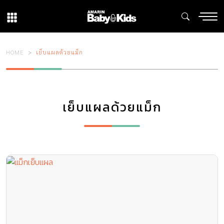
HOME
เย็บแผลด้วยแม็ก
เย็บแผลด้วยแม็ก