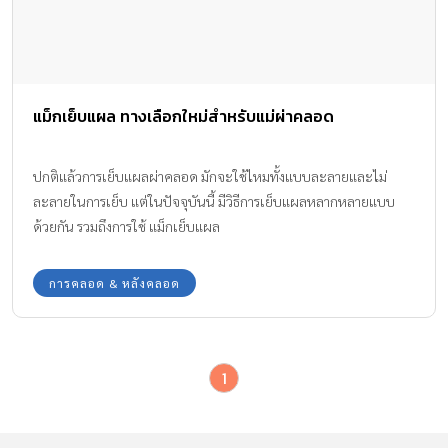
แม็กเย็บแผล ทางเลือกใหม่สำหรับแม่ผ่าคลอด
ปกติแล้วการเย็บแผลผ่าคลอด มักจะใช้ไหมทั้งแบบละลายและไม่
ละลายในการเย็บ แต่ในปัจจุบันนี้ มีวิธีการเย็บแผลหลากหลายแบบ
ด้วยกัน รวมถึงการใช้ แม็กเย็บแผล
การคลอด & หลังคลอด
1