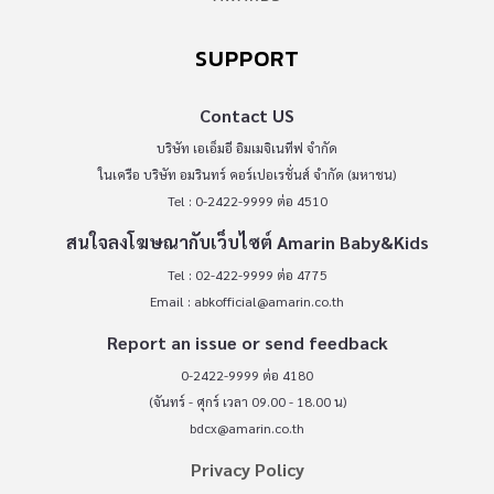
SUPPORT
Contact US
บริษัท เอเอ็มอี อิมเมจิเนทีฟ จำกัด
ในเครือ บริษัท อมรินทร์ คอร์เปอเรชั่นส์ จำกัด (มหาชน)
Tel : 0-2422-9999 ต่อ 4510
สนใจลงโฆษณากับเว็บไซต์ Amarin Baby&Kids
Tel : 02-422-9999 ต่อ 4775
Email :
abkofficial@amarin.co.th
Report an issue or send feedback
0-2422-9999 ต่อ 4180
(จันทร์ - ศุกร์ เวลา 09.00 - 18.00 น)
bdcx@amarin.co.th
Privacy Policy