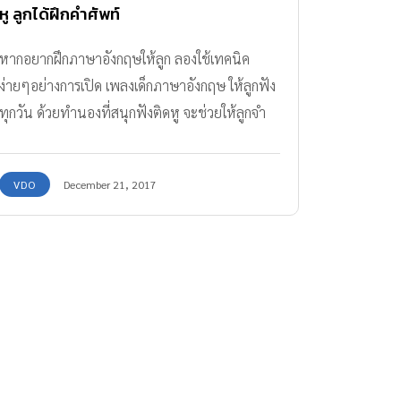
หู ลูกได้ฝึกคำศัพท์
หากอยากฝึกภาษาอังกฤษให้ลูก ลองใช้เทคนิค
ง่ายๆอย่างการเปิด เพลงเด็กภาษาอังกฤษ ให้ลูกฟัง
ทุกวัน ด้วยทำนองที่สนุกฟังติดหู จะช่วยให้ลูกจำ
เพลงและได้คำศัพท์ไปในตัว
VDO
December 21, 2017