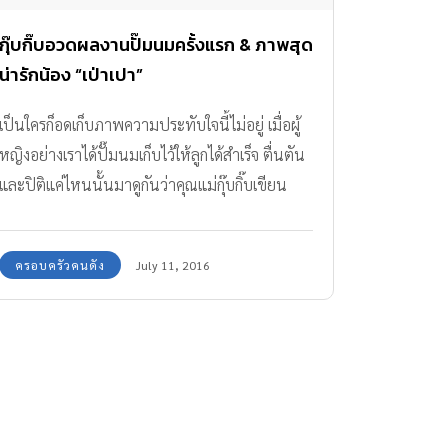
กุ๊บกิ๊บอวดผลงานปั๊มนมครั้งแรก & ภาพสุด
น่ารักน้อง “เป่าเปา”
เป็นใครก็อดเก็บภาพความประทับใจนี้ไม่อยู่ เมื่อผู้
หญิงอย่างเราได้ปั๊มนมเก็บไว้ให้ลูกได้สำเร็จ ตื่นตัน
และปิติแค่ไหนนั้นมาดูกันว่าคุณแม่กุ๊บกิ๊บเขียน
แคปชั่นไว้อย่างไร
ครอบครัวคนดัง
July 11, 2016