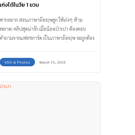
เก่งได้ในวัย 1 ขวบ
หากอยาก สอนภาษาอังกฤษลูก ให้เก่งๆ ห้าม
พลาด! คลิปสุดน่ารัก เมื่อน้องเป่าเปา ต้องตอบ
คำถามจากแฟลชการ์ด เป็นภาษาอังกฤษ จะถูกต้อง
แม่นยำ สำเนียงเป๊ะขนาดไหน พ่อบี้กับแม่กิ๊บมีวิธี
สอนภาษาอังกฤษ หรือฝึกน้องเป่าเปากันอย่างไร
VDO & Photos
March 15, 2018
มาดูกันเลยค่ะ