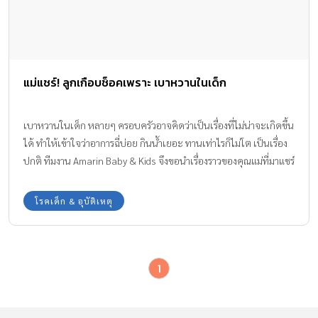
แม่แชร์! ลูกเกือบช็อคเพราะ เบาหวานในเด็ก
เบาหวานในเด็ก หลายๆ ครอบครัวอาจคิดว่าเป็นเรื่องที่ไม่น่าจะเกิดขึ้น
ได้ ทำให้เข้าใจว่าอาการฉี่บ่อย กินน้ำเยอะ ทานเท่าไรก็ไม่โต เป็นเรื่อง
ปกติ ทีมงาน Amarin Baby & Kids จึงขอนำเรื่องราวของคุณแม่ที่มาแชร์
ประสบการณ์ตรวจเจอ เบาหวานในเด็ก มาให้แม่ๆ ได้สังเกตกันค่ะ
โรคเด็ก & อุบัติเหตุ
1