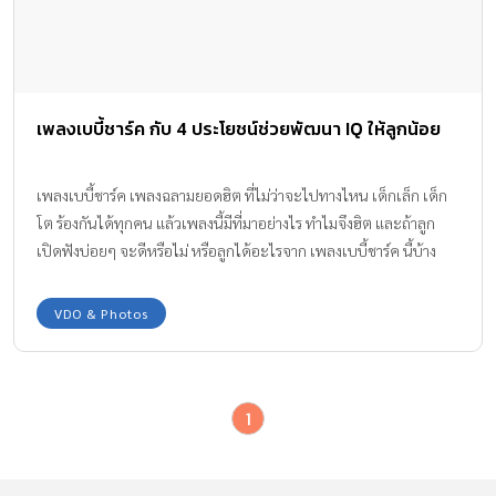
เพลงเบบี้ชาร์ค กับ 4 ประโยชน์ช่วยพัฒนา IQ ให้ลูกน้อย
เพลงเบบี้ชาร์ค เพลงฉลามยอดฮิต ที่ไม่ว่าจะไปทางไหน เด็กเล็ก เด็ก
โต ร้องกันได้ทุกคน แล้วเพลงนี้มีที่มาอย่างไร ทำไมจึงฮิต และถ้าลูก
เปิดฟังบ่อยๆ จะดีหรือไม่ หรือลูกได้อะไรจาก เพลงเบบี้ชาร์ค นี้บ้าง
Amarin Baby & Kids มีคำตอบมาฝากค่ะ
VDO & Photos
1