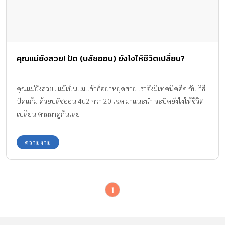
คุณแม่ยังสวย! ปัด (บลัชออน) ยังไงให้ชีวิตเปลี่ยน?
คุณแม่ยังสวย...แม้เป็นแม่แล้วก็อย่าหยุดสวย เราจึงมีเทคนิคดีๆ กับ วิธี
ปัดแก้ม ด้วยบลัชออน 4u2 กว่า 20 เฉด มาแนะนำ จะปัดยังไงให้ชีวิต
เปลี่ยน ตามมาดูกันเลย
ความงาม
1