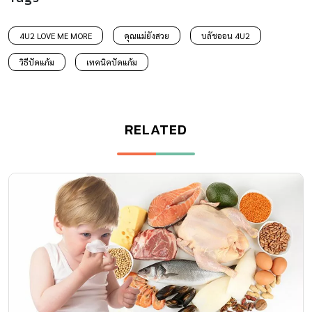
4U2 LOVE ME MORE
คุณแม่ยังสวย
บลัชออน 4U2
วิธีปัดแก้ม
เทคนิคปัดแก้ม
RELATED