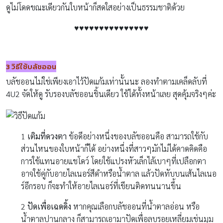
ดูไม่โดดขณะเดียวกันใบหน้าก็สดใสอย่างเป็นธรรมชาติด้วย
♥♥♥♥♥♥♥♥♥♥♥♥♥♥♥
3
วิธีใช้บลัชออน
บลัชออนไม่ใช่เพียงเอาไว้ปัดแก้มเท่านั้นนะ ลองทำตามเคล็ดลับที่
4U2 จัดให้ดู รับรองบลัชออนชิ้นเดียว ใช้ได้ทั้งหน้าเลย สุดคุ้มจริงๆค่ะ
1
เติมที่ดวงตา
ข้อดีอย่างหนึ่งของบลัชออนคือ สามารถใช้กับ
ส่วนไหนของใบหน้าก็ได้ อย่างหนึ่งที่สาวๆมักไม่ได้คาดคิดคือ
การใช้แทนอายแชโดว์ โดยใช้แปรงหัวเล็กไล้เบาๆที่เปลือกตา
อาจใช้คู่กับอายไลเนอร์สีดำหรือน้ำตาล แล้วปัดทับบนเส้นไลเนอ
ร์อีกรอบ ก็จะทำให้อายไลเนอร์ที่เขียนติดทนนานขึ้น
2
ปัดเพื่อเฉดดิ้ง
หากคุณเลือกบลัชออนที่น้ำตาลอ่อน หรือ
น้ำตาลปานกลาง ก็สามารถเอามาปัดเพื่อลบรอยเหลี่ยมเช่นมุม