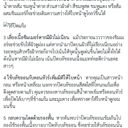
น้ำตาลส้ม ชมพูน้ำตาล ส่วนสาวผิวดำ สีชมพูสด ชมพูแดง หรือส้ม
ผสมชิมเมอร์ก็จะช่วยเติมความสว่างให้ใบหน้าดูโกลว์ขึ้นได้
3
เลี่ยงเนื้อชิมเมอร์หากมีผิวไม่เนียน
แม้ประกายแวววาวของชิมเม
อร์จะช่วยขับให้ผิวดูผ่อง แต่หากนำมาปัดบนผิวที่ไม่เรียบเนียนอย่าง
รอยหลุมสิวหรือฝ้ากระก็อาจไปเน้นให้จุดนั้นดูเด่นขึ้นโดยไม่ตั้งใจได้
ดังนั้นหากมีผิวไม่เนียน เน้นปัดบลัชออนเนื้อแมทท์จะดีกว่านะคะ
สาวๆ
4
ใช้บลัชออนกับคอนทัวร์เพิ่มมิติให้ใบหน้า
หากคุณเป็นสาวหน้า
กลม หรือหน้าเหลี่ยม นอกจากปัดบลัชออนสีสดใสที่โหนกแก้มเพื่อ
ดึงดูดสายตาแล้ว คุณควรลองหาบลัชออนสีน้ำตาลเข้มหรือคอนทัวร์
เพื่อปัดไล้เบาๆที่ข้างแก้ม และมุมคาง เพื่อพรางตาให้ใบหน้าดูกลม
มนขึ้น
5
กลบความโดดด้วยรองพื้น
หากค้นพบว่าปัดบลัชออนเข้มเกินไป
ลองใช้รองพื้นเนื้อบางเบาปัดทับบลัชออน ซึ่งจะช่วยให้บลัชออนนั้น