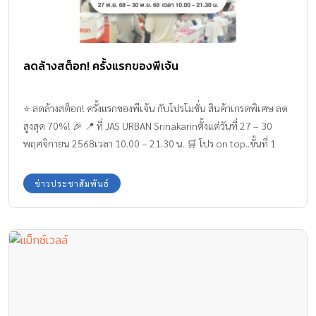
ลดล้างสต็อก! ครั้งแรกของพีเจ้น
⭐ ลดล้างสต็อก! ครั้งแรกของพีเจ้น กับโปรโมชั่น สินค้าเกรดพิเศษ ลด
สูงสุด 70%! 🎉 📍 ที่ JAS URBAN Srinakarinตั้งแต่วันที่ 27 – 30
พฤศจิกายน 2568เวลา 10.00 – 21.30 น. 🛒 โปร on top..ขั้นที่ 1
ช้อปครบ 599.-🎁 รับฟรี! เบบี้ไวพส์ คลีนซิ่ง โอดอร์ 60 ชิ้นนุ่มละมุน
เช็ดสะอาด หอมสดชื่น (มูลค่า 109 บาท)ขั้นที่ 2 ช้อปครบ 1,499.-🎁
ข่าวประชาสัมพันธ์
รับฟรี! กระเป๋านุ่มนิ่ม ลายโฮวาปิปี้สุดน่าร้าก 1 ใบ (มูลค่า 499 บาท!)
📝 จำกัดของแถม 1 ชิ้น/ใบเสร็จ ช้อปเพลิน […]