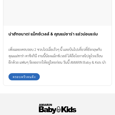
น่าฮักขนาด! แม็กซ์เวลล์ & คุณแม่ซาร่า แอ่วม่อนแจ่ม
เพิ่งฉลองครบรอบ 2 ขวบไปเมื่อเร็วๆ นี้ และบินไปเที่ยวที่อังกฤษกับ
คุณแม่ซาร่า คาซิงกินี งานนี้น้องแม็กซ์เวลล์ ได้ถือโอกาสไปดูโรงเรียน
อีกด้วย แฟนๆ ร้องอยากให้อยู่ไทยก่อน วันนี้ AMARIN Baby & Kids นำ
ภาพน้องแม็กซ์เวลล์ และ คุณแม่ซาร่า เมื่อตอนไปเที่ยว ม่อนแจ่ม มา
ฝากแฟนๆ ให้หายคิดถึงกันก่อนจ้า
ครอบครัวคนดัง