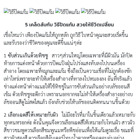
5
เคล็ดลับกับ วิธีปัดแก้ม สวยให้ชีวิตเปลี่ยน
เชื่อไหมว่า เพียงปัดแก้มให้ถูกหลัก ถูกวิธี ใบหน้าคุณจะสวยเริ่ดขึ้น
และรับรองว่าชีวิตของคุณจะดีขึ้นแน่ๆค่ะ
1
ซับส่วนเกินด้วยทิชชู
สาวๆส่วนใหญ่โดยเฉพาะที่มีผิวมัน มักปิด
ท้ายการแต่งหน้าด้วยการปัดแป้งฝุ่นโปร่งแสงทับลงไปบนเครื่อง
สำอาง โดยเฉพาะที่จมูกและแก้ม ซึ่งถือเป็นความเชื่อที่ไม่ถูกต้องซัก
เท่าไหร่เพราะจะทำให้เครื่องสำอางที่ทาลงไปหมองลง อันที่จริงแล้ว
ช่างแต่งหน้าต่างแนะให้ใช้ทิชชู่ในการซับส่วนเกินอย่างบลัชออนสี
เข้ม ด้วยทิชชูจะดีกว่า เพราะนอกจากจะไม่ทำให้เครื่องสำอางอย่างบ
ลัชออนสีดูไม่สดใสแล้ว ยังกลับช่วยให้บลัชออนติดทนนานขึ้นด้วย
2
เลือกเฉดสีให้เหมาะกับผิว
ไม่มีอะไรที่มาในชิ้นเดียวแล้วเหมาะกับ
ทุกคนหรอกค่ะ ดังนั้นคุณจึงควรเลือกเฉดสีให้เหมาะกับโทนผิว สาวผิว
สีขาวชมพูควรเลือกสีชมพูนมหรือพีชอ่อนเพื่อให้แก้มดูระเรื่อ ขณะที่
สาวผิวสองสี ควรเลือกสีอันเดอร์โทนน้ำตาลหรือเฉดอบอุ่นอย่าง