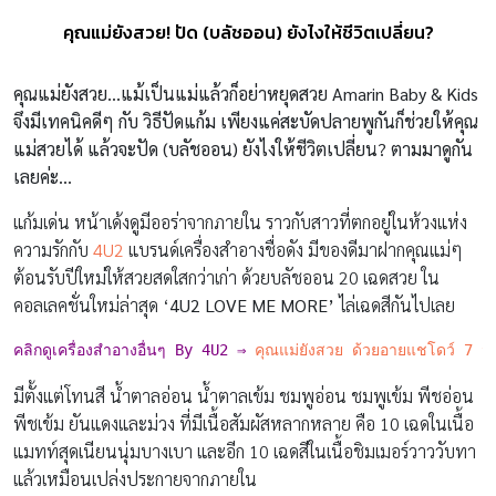
คุณแม่ยังสวย! ปัด (บลัชออน) ยังไงให้ชีวิตเปลี่ยน?
คุณแม่ยังสวย…แม้เป็นแม่แล้วก็อย่าหยุดสวย Amarin Baby & Kids
จึงมีเทคนิคดีๆ กับ วิธีปัดแก้ม เพียงแค่สะบัดปลายพูกันก็ช่วยให้คุณ
แม่สวยได้ แล้วจะปัด (บลัชออน) ยังไงให้ชีวิตเปลี่ยน? ตามมาดูกัน
เลยค่ะ…
แก้มเด่น หน้าเด้งดูมีออร่าจากภายใน ราวกับสาวที่ตกอยู่ในห้วงแห่ง
ความรักกับ
4U2
แบรนด์เครื่องสำอางชื่อดัง มีของดีมาฝากคุณแม่ๆ
ต้อนรับปีใหม่ให้สวยสดใสกว่าเก่า ด้วยบลัชออน 20 เฉดสวย ใน
คอลเลคชั่นใหม่ล่าสุด ‘
4U2 LOVE ME MORE
’
ไล่เฉดสีกันไปเลย
คลิกดูเครื่องสำอางอื่นๆ By 
4U2 ⇒
คุณแม่ยังสวย ด้วยอายแชโดว์ 7 วั
มีตั้งแต่โทนสี น้ำตาลอ่อน น้ำตาลเข้ม ชมพูอ่อน ชมพูเข้ม พีชอ่อน
พีชเข้ม ยันแดงและม่วง ที่มีเนื้อสัมผัสหลากหลาย คือ 10 เฉดในเนื้อ
แมทท์สุดเนียนนุ่มบางเบา และอีก 10 เฉดสีในเนื้อชิมเมอร์วาววับทา
แล้วเหมือนเปล่งประกายจากภายใน