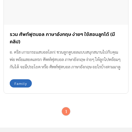
รวม ศัพท์ฟุตบอล ภาษาอังกฤษ ง่ายๆ ใช้สอนลูกได้ (มี
คลิป)
อ. คริส เกาะกระแสบอลโลก! ชวนลูกดูบอลแบบสนุกสนานไปกับคุณ
พ่อ พร้อมสอดแทรก ศัพท์ฟุตบอล ภาษาอังกฤษ ง่ายๆ ให้ลูกไปพร้อมๆ
กันได้ จะมีประโยค หรือ ศัพท์ฟุตบอล ภาษาอังกฤษ อะไรบ้างตามมาดู
กันเลย
Family
1