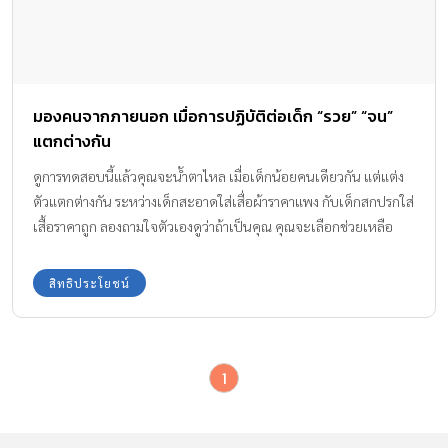
มองคนจากภายนอก เมื่อการปฏิบัติต่อเด็ก “รวย” “จน”
แตกต่างกัน
ดูการทดสอบนี้แล้วคุณจะน้ำตาไหล เมื่อเด็กน้อยคนเดียวกัน แต่แต่ง
ตัวแตกต่างกัน ระหว่างเด็กสะอาดใส่เสื่อผ้าราคาแพง กับเด็กสกปรกใส่
เสื้อราคาถูก ลองถามใจตัวเองดูว่าถ้าเป็นคุณ คุณจะเลือกช่วยเหลือ
ใคร? คลิปวิดีโอนี้ สะท้อนสังคมได้อย่างหนึ่งคือ คนเรามัก มองคนจาก
ภายนอก
สิทธิประโยชน์
1