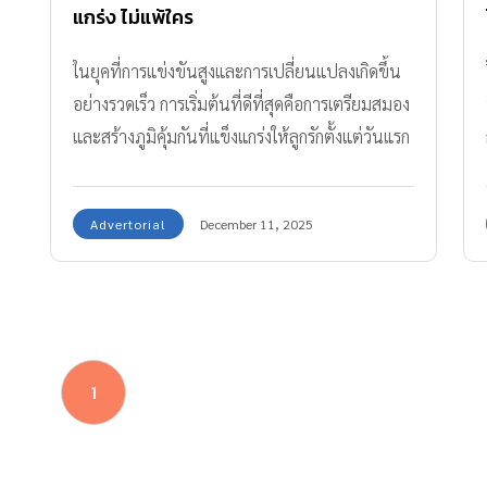
แกร่ง ไม่แพ้ใคร
ในยุคที่การแข่งขันสูงและการเปลี่ยนแปลงเกิดขึ้น
อย่างรวดเร็ว การเริ่มต้นที่ดีที่สุดคือการเตรียมสมอง
และสร้างภูมิคุ้มกันที่แข็งแกร่งให้ลูกรักตั้งแต่วันแรก
โดยเฉพาะอย่างยิ่ง “เด็กผ่าคลอดเจนใหม่” อาจ
ต้องการการดูแลใกล้ชิดขึ้นเล็กน้อย เพื่อช่วยเสริม
Advertorial
December 11, 2025
พัฒนาการให้สมองไว แข็งแรง และมีภูมิคุ้มกันที่ดี
เติบโตได้อย่างมั่นใจ…ไม่ต่างจากเด็กที่คลอดตาม
ธรรมชาติเลยค่ะ Amarin Baby & Kids เข้าใจดีถึง
ภารกิจสำคัญนี้ และมีกุญแจสำคัญที่จะช่วยให้ลูกรัก
ของคุณแม่พร้อมจุดประกายศักยภาพได้อย่างเต็มที่
1
เราจะพาคุณพ่อคุณแม่มาทำความรู้จักกับพลังของ
สารอาหารสำคัญที่จำเป็นต่อเด็กผ่าคลอดเจนใหม่
นั่นคือ แอลฟาแล็ค สฟิงโกไมอีลิน (Alphalac