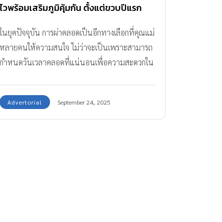
ไวพร้อมเสริมภูมิคุ้มกัน ตั้งแต่ขวบปีแรก
ในยุคปัจจุบัน การผ่าคลอดเป็นอีกทางเลือกที่คุณแม่
หลายคนให้ความสนใจ ไม่ว่าจะเป็นเพราะสามารถ
กำหนดวันเวลาคลอดที่แน่นอนเพื่อความสะดวกใน
การเตรียมตัว หรือเพราะเหตุผลด้านสุขภาพที่
จำเป็นต้องผ่าคลอดก็ตาม ซึ่งไม่ว่าจะด้วยเหตุผลใด
Advertorial
September 24, 2025
การตัดสินใจย่อมขึ้นอยู่กับดุลยพินิจของแพทย์ผู้
เชี่ยวชาญเป็นสำคัญ เพื่อความปลอดภัยสูงสุดของ
คุณแม่และลูกน้อย อย่างไรก็ตาม เด็กผ่าคลอดเจน
ใหม่ อาจมีพัฒนาการที่แตกต่างจากเด็กที่คลอด
ธรรมชาติ โดยเฉพาะในเรื่องของการทำงานเชื่อม
โยงของเซลล์ประสาทและสมอง รวมถึงระบบ
ภูมิคุ้มกัน ทำให้จำเป็นต้องได้รับการดูแลเป็นพิเศษ
ในช่วงขวบปีแรกอย่างเหมาะสมกันค่ะ ทำไม เด็กผ่า