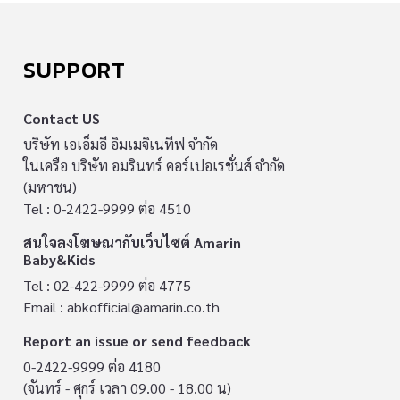
คลอดเจนใหม่ ถึงแตกต่าง? จุดเริ่มต้นที่แตกต่างกัน
ลองจินตนาการว่าการคลอดคือการเดินทางครั้งแรก
ของเด็กทารก สำหรับการคลอดธรรมชาติ ลูกจะเดิน
SUPPORT
ทางผ่านช่องคลอดของคุณแม่ ระหว่างทางก็จะได้
รับ “จุลินทรีย์ตัวจิ๋ว” ที่มีประโยชน์จากช่องคลอด
Contact US
ซึ่งเป็นตัวช่วยแรกๆที่ส่งเสริมระบบภูมิคุ้มกันของ
บริษัท เอเอ็มอี อิมเมจิเนทีฟ จำกัด
ในเครือ บริษัท อมรินทร์ คอร์เปอเรชั่นส์ จำกัด
ลูก ให้ทำหน้าที่เป็นเกราะป้องกันด่านแรกๆ ให้
(มหาชน)
ร่างกาย แต่สำหรับเด็กผ่าคลอด การเดินทางนี้แตก
Tel : 0-2422-9999 ต่อ 4510
ต่างออกไป เพราะลูกจะถูกนำออกมาจากหน้าท้อง
สนใจลงโฆษณากับเว็บไซต์ Amarin
คุณแม่โดยตรง ทำให้พลาดโอกาสในการรับ
Baby&Kids
จุลินทรีย์ที่มีประโยชน์นี้ไปค่ะ ไม่ใช่แค่เรื่อง
Tel : 02-422-9999 ต่อ 4775
ภูมิคุ้มกัน แต่สมองก็ด้วย! ที่น่าสนใจกว่านั้นคือ
Email :
abkofficial@amarin.co.th
ไม่ใช่แค่เรื่องภูมิคุ้มกันเท่านั้นที่แตกต่างกัน แต่ยังมี
Report an issue or send feedback
เรื่องของสมองอีกด้วย จากการศึกษาที่สหรัฐอเมริกา
0-2422-9999 ต่อ 4180
(Deoni 2019) ได้มีการสแกนสมองเปรียบเทียบ
(จันทร์ - ศุกร์ เวลา 09.00 - 18.00 น)