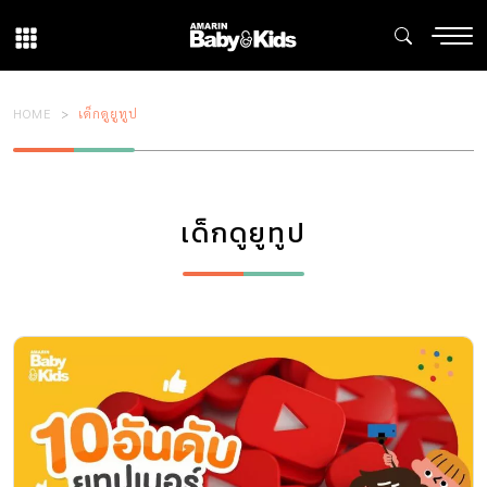
HOME
เด็กดูยูทูป
เด็กดูยูทูป