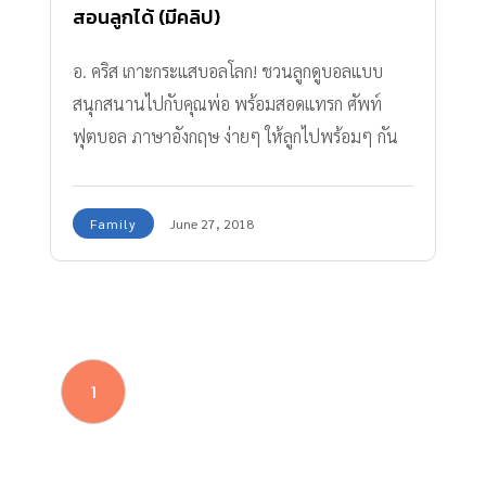
สอนลูกได้ (มีคลิป)
อ. คริส เกาะกระแสบอลโลก! ชวนลูกดูบอลแบบ
สนุกสนานไปกับคุณพ่อ พร้อมสอดแทรก ศัพท์
ฟุตบอล ภาษาอังกฤษ ง่ายๆ ให้ลูกไปพร้อมๆ กัน
ได้ จะมีประโยค หรือ ศัพท์ฟุตบอล ภาษาอังกฤษ
อะไรบ้างตามมาดูกันเลย
Family
June 27, 2018
1