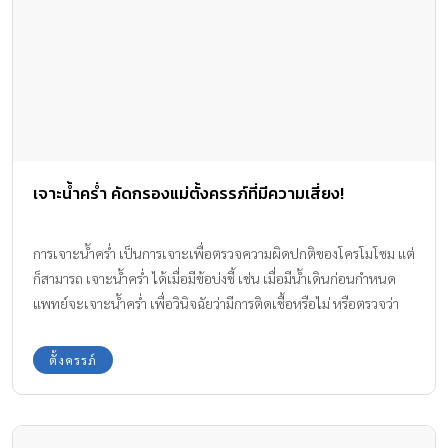
เจาะน้ำคร่ำ คัดกรองแม่ตั้งครรภ์ที่มีความเสี่ยง!
การเจาะน้ำคร่ำ เป็นการเจาะเพื่อตรวจความผิดปกติของโครโมโซม แต่
ก็สามารถ เจาะน้ำคร่ำ ได้เมื่อมีข้อบ่งชี้ เช่น เมื่อมีน้ำเดินก่อนกำหนด
แพทย์จะเจาะน้ำคร่ำ เพื่อวินิจฉัยว่ามีการติดเชื้อหรือไม่ หรือตรวจว่า
ปอดเด็กแข็งแรงเพียงพอหรือยัง
ตั้งครรภ์