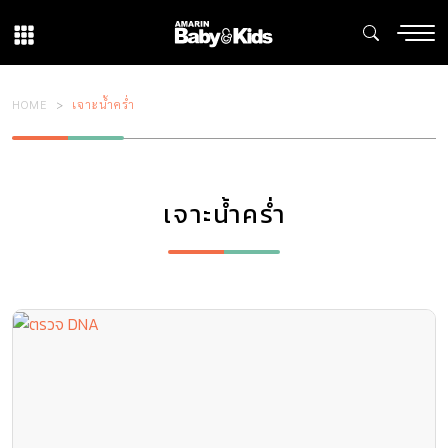
HOME
เจาะน้ำคร่ำ
เจาะน้ำคร่ำ