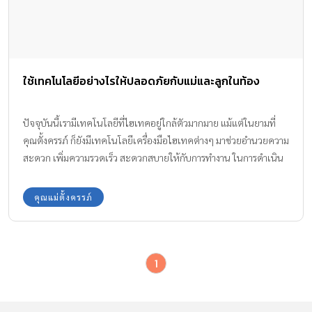
ใช้เทคโนโลยีอย่างไรให้ปลอดภัยกับแม่และลูกในท้อง
ปัจจุบันนี้เรามีเทคโนโลยีที่ไฮเทคอยู่ใกล้ตัวมากมาย แม้แต่ในยามที่
คุณตั้งครรภ์ ก็ยังมีเทคโนโลยีเครื่องมือไฮเทคต่างๆ มาช่วยอำนวยความ
สะดวก เพิ่มความรวดเร็ว สะดวกสบายให้กับการทำงาน ในการดำเนิน
ชีวิตประจำวัน และการเลี้ยงลูกไม่ว่าจะเป็นคอมพิวเตอร์ มือถือ เครื่อง
ถ่ายเอกสาร ไมโครเวฟ และเครื่องเล่น MP3
คุณแม่ตั้งครรภ์
1