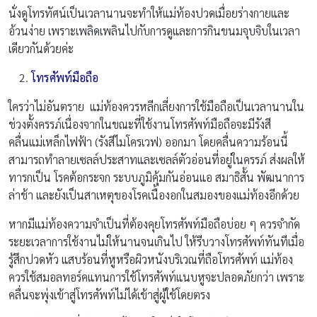
นั่งดูโทรทัศน์เป็นเวลานานจะทำให้แม่ท้องปวดเมื่อยร่างกายและ
อ้วนง่าย เพราะเพลิดเพลินไปกับการดูและการกินขนมจุบจิบในเวลา
เดียวกันด้วยค่ะ
โทรศัพท์มือถือ
ใครว่าไม่อันตราย แม่ท้องควรหลีกเลี่ยงการใช้มือถือเป็นเวลานานใน
ช่วงตั้งครรภ์เนื่องจากในขณะที่ใช้งานโทรศัพท์มือถือจะมีรังสี
คลื่นแม่เหล็กไฟฟ้า (รังสีไมโครเวฟ) ออกมา โดยคลื่นความร้อนนี้
สามารถทำลายเซลล์ประสาทและเซลล์ตัวอ่อนที่อยู่ในครรภ์ ส่งผลให้
ทารกเป็น โรคต้อกระจก ระบบภูมิคุ้มกันอ่อนแอ สมาธิสั้น พัฒนาการ
ล่าช้า และยังเป็นสาเหตุของโรคเนื้องอกในสมองของแม่ท้องอีกด้วย
หากมีแม่ท้องความจำเป็นที่ต้องคุยโทรศัพท์มือถือบ่อย ๆ ควรจำกัด
ระยะเวลาการใช้งานไม่ให้นานจนเกินไป ให้รีบวางโทรศัพท์ทันทีเมื่อ
รู้สึกปวดหัว แสบร้อนที่หูหรือผิวหนังบริเวณที่ถือโทรศัพท์ แม่ท้อง
ควรใช้สมอลทอร์คแทนการใช้โทรศัพท์แนบหูจะปลอดภัยกว่า เพราะ
คลื่นจะพุ่งเข้าสู่โทรศัพท์ไม่ได้เข้าสู่ผู้ใช้โดยตรง