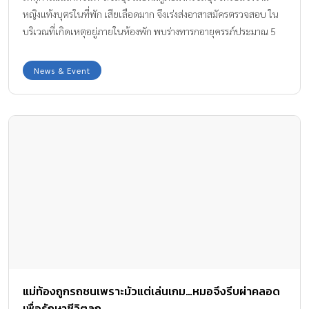
หญิงแท้งบุตรในที่พัก เสียเลือดมาก จึงเร่งส่งอาสาสมัครตรวจสอบ ใน
บริเวณที่เกิดเหตุอยู่ภายในห้องพัก พบร่างทารกอายุครรภ์ประมาณ 5
เดือนเสียชีวิตอยู่กับพื้นห้อง โดยแม่ของน้องแจ้งว่า ตนเองอายุ 21 ปี
(สัญชาติกระเหรี่ยง) ตั้งท้องมาได้ 3 เดือน (เจ้าหน้าที่แจ้งว่าเด็กน่าจะ 5
News & Event
เดือนแล้ว) ได้ไปยกของหนักเมื่อวานที่ผ่านมา … พอผ่านมาวันรุ่งขึ้น ก็
รู้สึกเจ็บท้องแล้วลูกก็หลุดออกมา ทั้งนี้ทีมกู้ภัยฯ จึงห่อร่างทารก พร้อม
พาคุณแม่นำส่งไปตรวจรักษาตัวที่ โรงพยาบาลมหาวิทยาลัยบูรพาต่อไป
ทาง Amarin Baby & Kids จึงขอแสดงความเสียใจกับคุณแม่มา ณ ที่นี้
ด้วย หากคุณแม่ท้องไม่อยากให้เหตุการณ์นี้เกิดขึ้นกับคุณแม่ หากไม่จำ
เป็นจริงๆ หรือเลี่ยงได้ก็ควรเลี่ยง ไม่ควรยกของหนักต่างๆนะคะ >>
อ่านต่อ “ข้อห้ามและสิ่งที่แม่ท้องควรระวัง เพื่อป้องกันการแท้งและ
คลอดก่อนกำหนด” คลิกหน้า 2
แม่ท้องถูกรถชนเพราะมัวแต่เล่นเกม…หมอจึงรีบผ่าคลอด
เพื่อรักษาชีวิตลูก