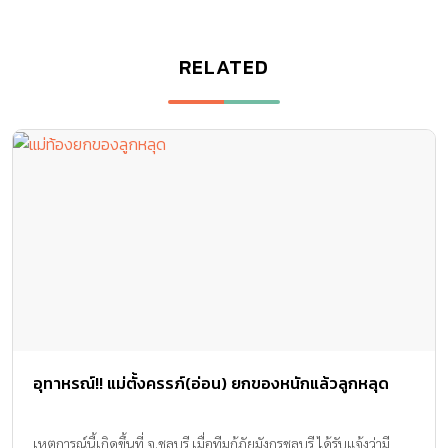
RELATED
อุทาหรณ์!! แม่ตั้งครรภ์(อ่อน) ยกของหนักแล้วลูกหลุด
เหตุการณ์นี้เกิดขึ้นที่ จ.ชลบุรี เมื่อทีมกู้ภัยมังกรชลบุรี ได้รับแจ้งว่ามี