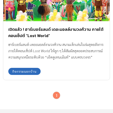
เปิดแล้ว ! ฮาร์เบอร์แลนด์ เดอะมอลล์งามวงศ์วาน ภายใต้
คอนเซ็ปต์ “Lost World”
ฮาร์เบอร์แลนด์ เดอะมอลล์งามวงศ์วาน สนามเด็กเล่นในร่มสุดอลังการ
ภายใต้คอนเซ็ปต์ Lost World ให้ลูก ๆ ได้สัมผัสสุดยอดประสบการณ์
ความสนุกเหนือระดับด้วย “เอ็ดดูเทนเม้นท์” แบบครบวงจร”
กิจกรรมนอกบ้าน
1