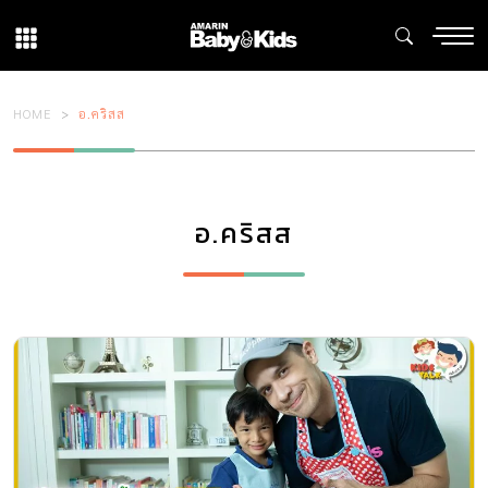
HOME
อ.คริสส
อ.คริสส