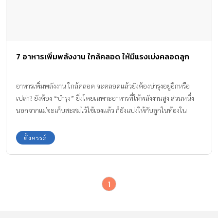
7 อาหารเพิ่มพลังงาน ใกล้คลอด ให้มีแรงเบ่งคลอดลูก
อาหารเพิ่มพลังงาน ใกล้คลอด จะคลอดแล้วยังต้องบำรุงอยู่อีกหรือ
เปล่า? ยังต้อง “บำรุง” ยิ่งโดยเฉพาะอาหารที่ให้พลังงานสูง ส่วนหนึ่ง
นอกจากแม่จะเก็บสะสมไว้ใช้เองแล้ว ก็ยังแบ่งให้กับลูกในท้องใน
การนำไปสร้างร่างกายและอวัยวะต่างๆ ให้เติบโตอย่างเต็มสมบูรณ์
100% ทีมงาน Amarin Baby & Kids มีอาหารช่วยเพิ่มพลังให้กับแม่
ตั้งครรภ์
ท้องจะได้มีแรงเบ่งคลอดลูก มาฝากค่ะ
1