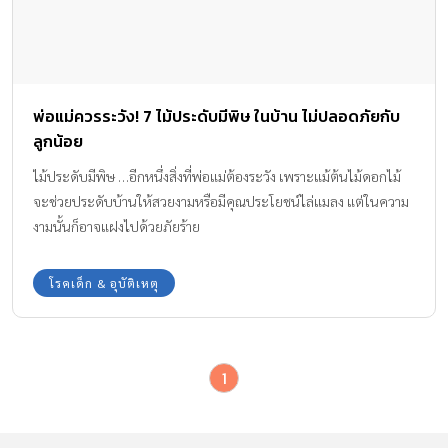
พ่อแม่ควรระวัง! 7 ไม้ประดับมีพิษ ในบ้าน ไม่ปลอดภัยกับ
ลูกน้อย
ไม้ประดับมีพิษ …อีกหนึ่งสิ่งที่พ่อแม่ต้องระวัง เพราะแม้ต้นไม้ดอกไม้
จะช่วยประดับบ้านให้สวยงามหรือมีคุณประโยชน์ไล่แมลง แต่ในความ
งามนั้นก็อาจแฝงไปด้วยภัยร้าย
โรคเด็ก & อุบัติเหตุ
1