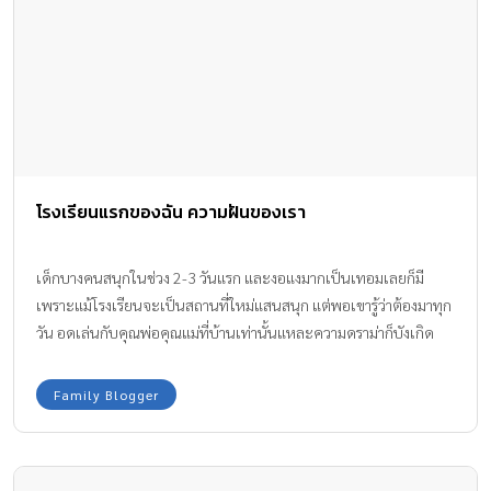
โรงเรียนแรกของฉัน ความฝันของเรา
เด็กบางคนสนุกในช่วง 2-3 วันแรก และงอแงมากเป็นเทอมเลยก็มี
เพราะแม้โรงเรียนจะเป็นสถานที่ใหม่แสนสนุก แต่พอเขารู้ว่าต้องมาทุก
วัน อดเล่นกับคุณพ่อคุณแม่ที่บ้านเท่านั้นแหละความดราม่าก็บังเกิด
เพราะฉะนั้นในทุกๆ วัน คุณอย่าลืมถามลูกว่า “วันนี้ที่โรงเรียนเป็น
อย่างไรบ้าง”
Family Blogger