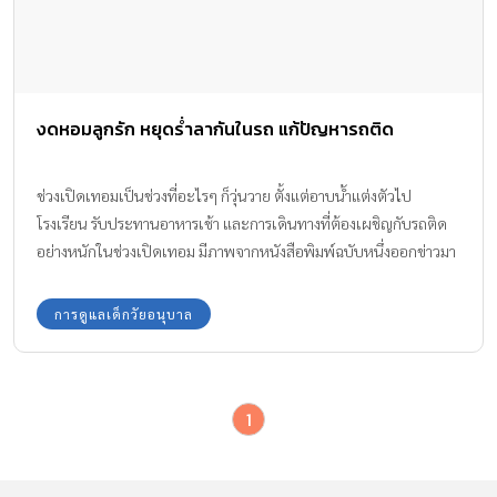
งดหอมลูกรัก หยุดร่ำลากันในรถ แก้ปัญหารถติด
ช่วงเปิดเทอมเป็นช่วงที่อะไรๆ ก็วุ่นวาย ตั้งแต่อาบน้ำแต่งตัวไป
โรงเรียน รับประทานอาหารเช้า และการเดินทางที่ต้องเผชิญกับรถติด
อย่างหนักในช่วงเปิดเทอม มีภาพจากหนังสือพิมพ์ฉบับหนึ่งออกข่าวมา
ว่าให้ งดหอมลูกรัก ล่ำลากันในรถแก้ปัญหารถติดขัดในช่วงเปิดเทอมได้
การดูแลเด็กวัยอนุบาล
1