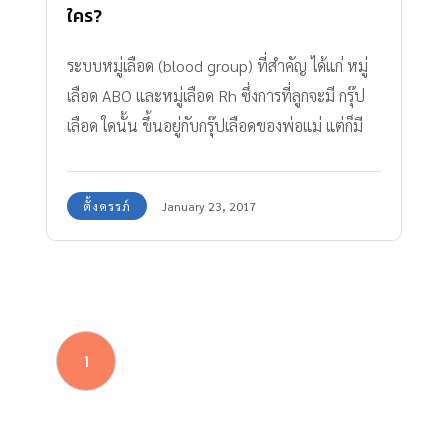
ใคร?
ระบบหมู่เลือด (blood group) ที่สำคัญ ได้แก่ หมู่
เลือด ABO และหมู่เลือด Rh ซึ่งการที่ลูกจะมี กรุ๊ป
เลือด ใดนั้น ขึ้นอยู่กับกรุ๊ปเลือดของพ่อแม่ แต่ก็มี
บางกรณีที่ลูกมีกรุ๊ปเลือดเดียวกับพ่อ ซึ่งไม่เข้ากับ
เลือดของแม่ ทำให้ร่างกายแม่สร้างแอนติบอดีขึ้น
ตั้งครรภ์
January 23, 2017
มาทำลายเม็ดเลือดแดงของลูก อาจเป็นอันตรายถึง
ชีวิตลูกได้
1