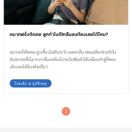
หมากฝรั่งติดคอ ลูกทำไงดี!กลืนลงท้องเลยได้ไหม?
หมากฝรั่งติดคอ ลูกเคี้ยวไม่ทันระวัง เผลอกลืน พ่อแม่ต้องช่วยยังไง
อันตรายหรือไม่ หากกลืนลงท้องไปจะไปพันลำไส้เหมือนคำขู่ที่ตอน
เด็กเคยได้ยินจริงหรือ??
โรคเด็ก & อุบัติเหตุ
1