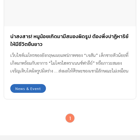
น่าสงสาร! หนูน้อยเกิดมามีสมองผิดรูป ต้องพึ่งปาฏิหาริย์
ให้มีชีวิตยืนยาว
เว็บไซต์เมโทรของอังกฤษเผยแพร่ภาพของ “เจสัน” เด็กชายตัวน้อยที่
เกิดมาพร้อมกับอาการ “ไมโครไฮดราเนนซ์ฟาลีย์” หรือภาวะสมอง
เจริญเติบโตผิดรูปผิดร่าง … ส่งผลให้ศีรษะของเขามีลักษณะไม่เหมือน
คนอื่น มีขนาดเล็กไม่สมดุลกับตัว แต่ถึงกระนั้นแล้วก็ไม่ได้ทำให้เด็ก
ชายคนนี้น่ารักน้อยลงไปกว่าเดิมเลยสักนิด ซึ่งผู้เป็นพ่อแม่ ได้เผยแพร่
News & Event
เรื่องราวของลูกชายหัวแก้วหัวแหวน โดยกล่าวว่าเจสันต้องได้รับการ
ดูแลอย่างใกล้ชิดตลอดเวลา จะคลาดสายตาไม่ได้ เนื่องจากมี
พัฒนาการที่ช้ามาก แต่อย่างไรก็ตาม เจสันกลับทำในสิ่งที่แม้แต่แพทย์
1
เองยังคาดไม่ถึง นั่นคือมีชีวิตอยู่ได้จนถึงวันเกิดครบรอบ 1 ปี “ความ
พยายามและความแข็งแรงของลูกเป็นตัวบ่งชี้ว่าทำไมเราถึงเรียกเรื่อง
ราวของเขาว่าเจสัน สตรอง” ครอบครัวของเจสันกล่าว และว่า “ในท้าย