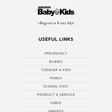
ที่สุดแล้ว เจสันจะต้องพึ่งปาฏิหาริย์ในการมีชีวิตยืนยาว เรายังคง
พยายามขอทั้งพรและความช่วยเหลือจากเพื่อนมนุษย์” ทั้งนี้ผู้เป็นแม่
ต้องยอมลาออกจากงานเพื่อมาดูแลลูกชายอย่างเต็มเวลา ในขณะที่
สมาชิกคนอื่นๆในครอบครัวตั้งกระทู้ขอรับบริจาคเงินบนเว็บไซต์
เพื่อลูกฉลาด ดี และ มีสุข
GoFundMe.comเพื่อนำไปเป็นค่าใช้จ่ายในการดูแลเจสัน “เรื่องของ
เจสันยังคงแพร่ไปทั่วโลก คือเราไม่เคยคิดฝันมาก่อนเลย เราคงพูดได้
USEFUL LINKS
แค่ว่าขอบคุณจริงๆ บอกไม่ถูกเลยว่าทุกแรงสนับสนุนมีค่าแค่ไหน” ทาง
ครอบครัวกล่าวทิ้งท้าย ที่มา : Metro ขอบคุณข้อมูข่าวและภาพจาก
: www.khaosod.co.th
PREGNANCY
BABIES
TODDLER & KIDS
FAMILY
SCHOOL VISIT
PRODUCT & SERVICE
VIDEO
AWARDS