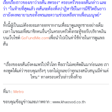
เรียกเรื่องราวของเขาว่าเจสัน สตรอง” ครอบครัวของเจสันกล่าว และ
ว่า “ในท้ายที่สุดแล้ว เจสันจะต้องพึ่งปาฏิหาริย์ในการมีชีวิตยืนยาว
เรายังคงพยายามขอทั้งพรและความช่วยเหลือจากเพื่อนมนุษย์”
ทั้งนี้ผู้เป็นแม่ต้องยอมลาออกจากงานเพื่อมาดูแลลูกชายอย่างเต็ม
เวลา ในขณะที่สมาชิกคนอื่นๆในครอบครัวตั้งกระทู้ขอรับบริจาคเงิน
บนเว็บไซต์
GoFundMe.com
เพื่อนำไปเป็นค่าใช้จ่ายในการดูแลเจ
สัน
“เรื่องของเจสันยังคงแพร่ไปทั่วโลก คือเราไม่เคยคิดฝันมาก่อนเลย เรา
คงพูดได้แค่ว่าขอบคุณจริงๆ บอกไม่ถูกเลยว่าทุกแรงสนับสนุนมีค่าแค่
ไหน” ทางครอบครัวกล่าวทิ้งท้าย
ที่มา :
Metro
ขอบคุณข้อมูข่าวและภาพจาก : www.khaosod.co.th