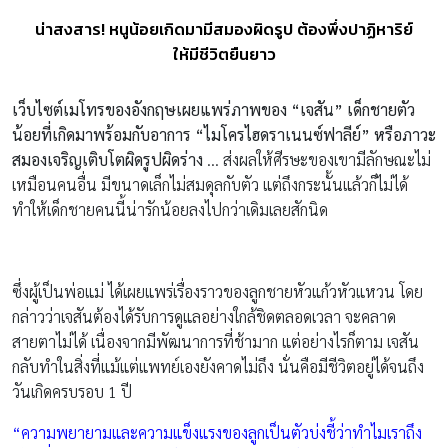
น่าสงสาร! หนูน้อยเกิดมามีสมองผิดรูป ต้องพึ่งปาฏิหาริย์
ให้มีชีวิตยืนยาว
เว็บไซต์เมโทรของอังกฤษเผยแพร่ภาพของ “เจสัน” เด็กชายตัว
น้อยที่เกิดมาพร้อมกับอาการ “ไมโครไฮดราเนนซ์ฟาลีย์” หรือภาวะ
สมองเจริญเติบโตผิดรูปผิดร่าง
… ส่งผลให้ศีรษะของเขามีลักษณะไม่
เหมือนคนอื่น มีขนาดเล็กไม่สมดุลกับตัว แต่ถึงกระนั้นแล้วก็ไม่ได้
ทำให้เด็กชายคนนี้น่ารักน้อยลงไปกว่าเดิมเลยสักนิด
ซึ่งผู้เป็นพ่อแม่ ได้เผยแพร่เรื่องราวของลูกชายหัวแก้วหัวแหวน โดย
กล่าวว่าเจสันต้องได้รับการดูแลอย่างใกล้ชิดตลอดเวลา จะคลาด
สายตาไม่ได้ เนื่องจากมีพัฒนาการที่ช้ามาก แต่อย่างไรก็ตาม เจสัน
กลับทำในสิ่งที่แม้แต่แพทย์เองยังคาดไม่ถึง นั่นคือมีชีวิตอยู่ได้จนถึง
วันเกิดครบรอบ 1 ปี
“ความพยายามและความแข็งแรงของลูกเป็นตัวบ่งชี้ว่าทำไมเราถึง